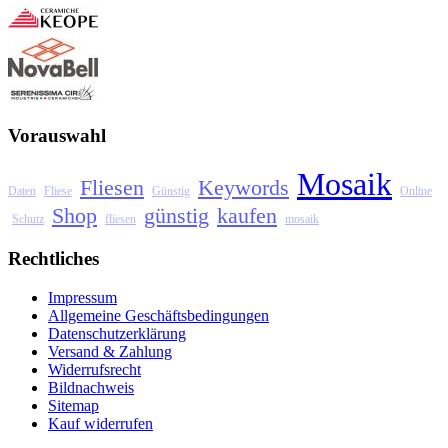
Vorauswahl
Mosaik
Fliesen
Keywords
Daten
Fliese
Günstig
Online
Shop
günstig
kaufen
Schutz
fliesen
mosaik
Rechtliches
Impressum
Allgemeine Geschäftsbedingungen
Datenschutzerklärung
Versand & Zahlung
Widerrufsrecht
Bildnachweis
Sitemap
Kauf widerrufen