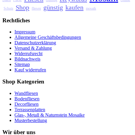
Daten
Fliese
Günstig
Online
Shop
günstig
kaufen
Schutz
fliesen
mosaik
Rechtliches
Impressum
Allgemeine Geschäftsbedingungen
Datenschutzerklärung
Versand & Zahlung
Widerrufsrecht
Bildnachweis
Sitemap
Kauf widerrufen
Shop Kategorien
Wandfliesen
Bodenfliesen
Decorfliesen
Terrassenplatten
Glas-, Metall & Naturnstein Mosaike
Musterbestellung
Wir über uns