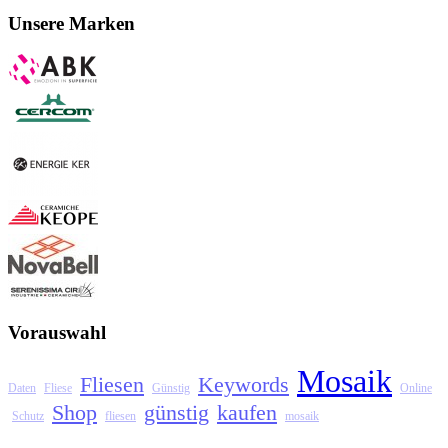
Unsere Marken
Vorauswahl
Mosaik
Fliesen
Keywords
Daten
Fliese
Günstig
Online
Shop
günstig
kaufen
Schutz
fliesen
mosaik